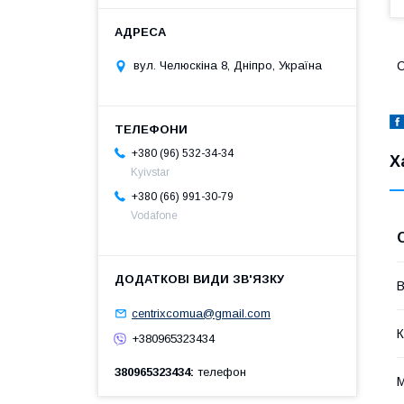
С
вул. Челюскіна 8, Дніпро, Україна
+380 (96) 532-34-34
Х
Kyivstar
+380 (66) 991-30-79
Vodafone
В
centrixcomua@gmail.com
К
+380965323434
380965323434
телефон
М