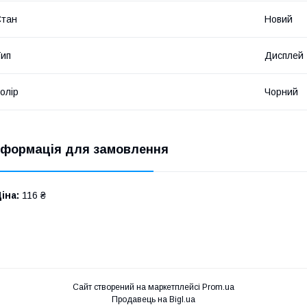
Стан
Новий
ип
Дисплей
олір
Чорний
нформація для замовлення
іна:
116 ₴
Сайт створений на маркетплейсі
Prom.ua
Продавець на Bigl.ua