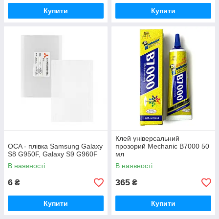
Купити
Купити
Клей універсальний
OCA - плівка Samsung Galaxy
прозорий Mechanic B7000 50
S8 G950F, Galaxy S9 G960F
мл
В наявності
В наявності
6
365
₴
₴
Купити
Купити