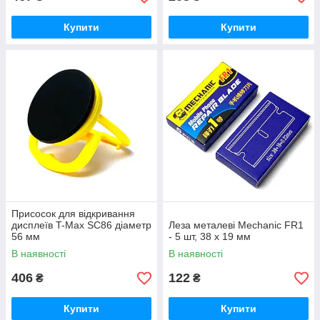
Купити
Купити
Присосок для відкривання
дисплеїв T-Max SC86 діаметр
Леза металеві Mechanic FR1
56 мм
- 5 шт, 38 х 19 мм
В наявності
В наявності
406
122
₴
₴
Купити
Купити