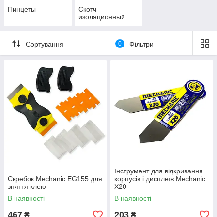
Пинцеты
Скотч
изоляционный
Сортування
0
Фільтри
Інструмент для відкривання
Скребок Mechanic EG155 для
корпусів і дисплеїв Mechanic
зняття клею
X20
В наявності
В наявності
467
203
₴
₴