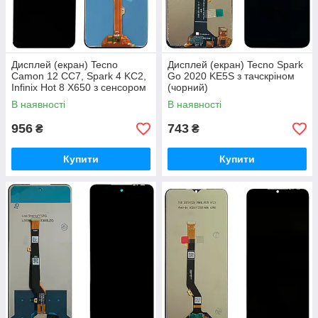
Дисплей (екран) Tecno
Дисплей (екран) Tecno Spark
Camon 12 CC7, Spark 4 KC2,
Go 2020 KE5S з тачскріном
Infinix Hot 8 X650 з сенсором
(чорний)
чорний
В наявності
В наявності
956
743
₴
₴
Купити
Купити