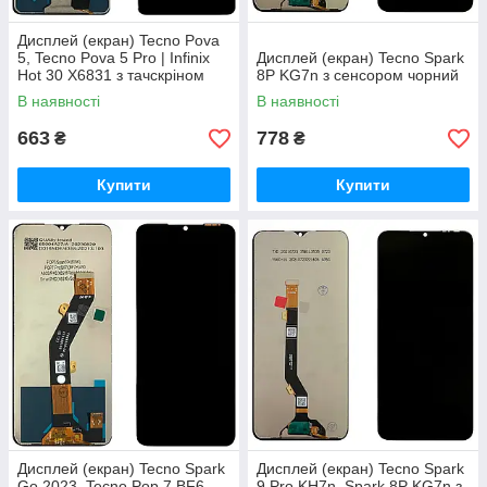
Дисплей (екран) Tecno Pova
5, Tecno Pova 5 Pro | Infinix
Дисплей (екран) Tecno Spark
Hot 30 X6831 з тачскріном
8P KG7n з сенсором чорний
(AAAA)
В наявності
В наявності
663
778
₴
₴
Купити
Купити
Дисплей (екран) Tecno Spark
Дисплей (екран) Tecno Spark
Go 2023, Tecno Pop 7 BF6,
9 Pro KH7n, Spark 8P KG7n з