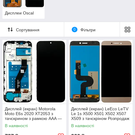
Дисплеи Oscal
Сортування
0
Фільтри
Дисплей (екран) Motorola
Дисплей (екран) LeEco LeTV
Moto E6s 2020 XT2053 з
Le 1s X500 X501 X502 X507
тачскрином з рамкою AAA —
X509 з тачскріном Розпродаж
аналогA
(золотистий)
В наявності
В наявності