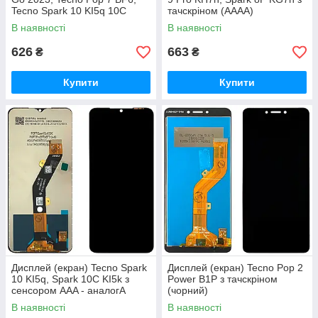
Tecno Spark 10 KI5q 10C
тачскріном (AAAA)
KI5k, Infinix Smart 7 з
В наявності
В наявності
тачскріном (FPC6605-5)
626
663
₴
₴
Купити
Купити
Дисплей (екран) Tecno Spark
Дисплей (екран) Tecno Pop 2
10 KI5q, Spark 10C KI5k з
Power B1P з тачскріном
сенсором AAA - аналогA
(чорний)
В наявності
В наявності