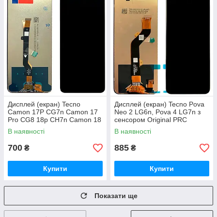
Дисплей (екран) Tecno
Дисплей (екран) Tecno Pova
Camon 17P CG7n Camon 17
Neo 2 LG6n, Pova 4 LG7n з
Pro CG8 18p CH7n Camon 18
сенсором Original PRC
18T, Camon 19 Neo з
В наявності
В наявності
тачскріном (AAAA)
700
885
₴
₴
Купити
Купити
Показати ще