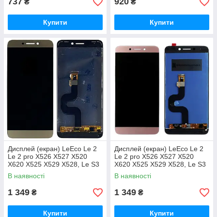
737
920
₴
₴
Купити
Купити
Дисплей (екран) LeEco Le 2
Дисплей (екран) LeEco Le 2
Le 2 pro X526 X527 X520
Le 2 pro X526 X527 X520
X620 X525 X529 X528, Le S3
X620 X525 X529 X528, Le S3
X626 X522 золотистий
X626 X522 рожевий Original
В наявності
В наявності
Original PRC
PRC
1 349
1 349
₴
₴
Купити
Купити