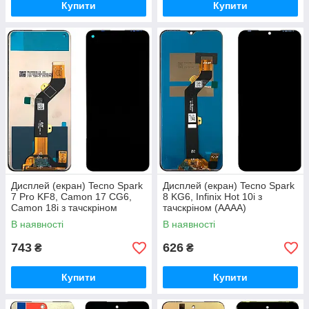
Купити
Купити
Дисплей (екран) Tecno Spark
Дисплей (екран) Tecno Spark
7 Pro KF8, Camon 17 CG6,
8 KG6, Infinix Hot 10i з
Camon 18i з тачскріном
тачскріном (AAAA)
(AAAA)
В наявності
В наявності
743
626
₴
₴
Купити
Купити