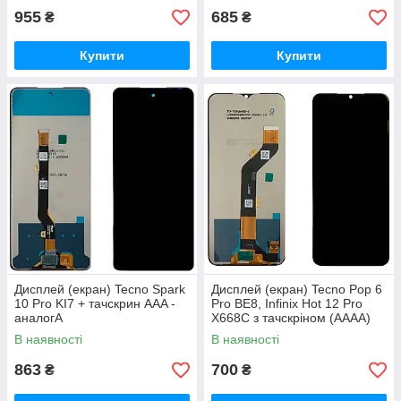
955
685
₴
₴
Купити
Купити
Дисплей (екран) Tecno Spark
Дисплей (екран) Tecno Pop 6
10 Pro KI7 + тачскрин AAA -
Pro BE8, Infinix Hot 12 Pro
аналогA
X668C з тачскріном (AAAA)
В наявності
В наявності
863
700
₴
₴