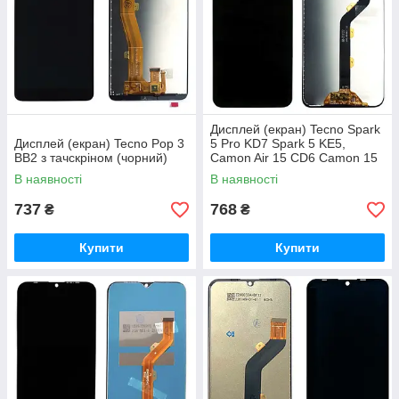
Дисплей (екран) Tecno Spark
Дисплей (екран) Tecno Pop 3
5 Pro KD7 Spark 5 KE5,
BB2 з тачскріном (чорний)
Camon Air 15 CD6 Camon 15
CD7 з тачскріном (AAAA)
В наявності
В наявності
737
768
₴
₴
Купити
Купити