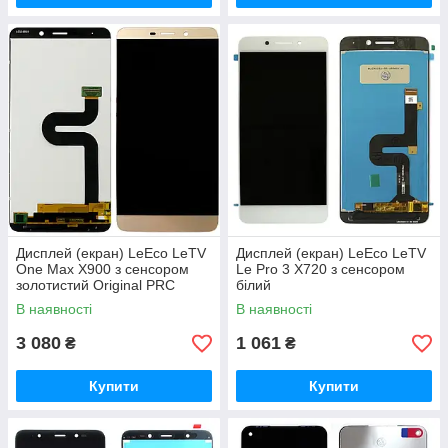
Дисплей (екран) LeEco LeTV
Дисплей (екран) LeEco LeTV
One Max X900 з сенсором
Le Pro 3 X720 з сенсором
золотистий Original PRC
білий
В наявності
В наявності
3 080
1 061
₴
₴
Купити
Купити