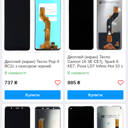
Дисплей (екран) Tecno
Дисплей (екран) Tecno Pop 4
Camon 16 SE CE7j, Spark 6
BC2c з сенсором чорний
KE7, Pova LD7 Infinix Hot 10 з
тачскріном (AAAA)
В наявності
В наявності
737
885
₴
₴
Купити
Купити