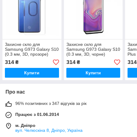
Захисне скло для
Захисне скло для
Захи
Samsung G973 Galaxy S10
Samsung G973 Galaxy S10
Sams
(0.3 мм, 3D, прозоре)
(0.3 мм, 3D, чорне)
Plus
забезпечує роботу
забезпечує роботу
забе
314
314
314
₴
₴
сканера відбитків
сканера відбитків
скан
Купити
Купити
Про нас
96% позитивних з 347 відгуків за рік
Працює з 01.06.2014
м. Дніпро
вул. Челюскіна 8, Дніпро, Україна