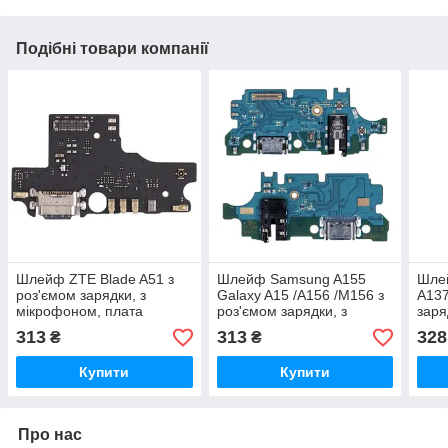
Подібні товари компанії
Шлейф ZTE Blade A51 з
Шлейф Samsung A155
Шле
роз'ємом зарядки, з
Galaxy A15 /A156 /M156 з
A137
мікрофоном, плата
роз'ємом зарядки, з
заря
зарядки, оригінал PRC
роз'ємом навушників, з
наву
313
313
328
₴
₴
мікрофоном, плата
ориг
Купити
Купити
Про нас