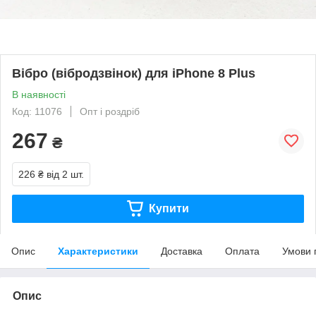
Вібро (вібродзвінок) для iPhone 8 Plus
В наявності
Код: 11076
Опт і роздріб
267
₴
226 ₴
від 2 шт.
Купити
Опис
Характеристики
Доставка
Оплата
Умови 
Опис