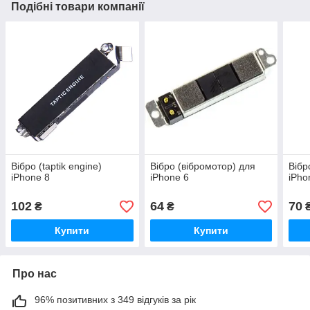
Подібні товари компанії
Вібро (taptik engine)
Вібро (вібромотор) для
Вібр
iPhone 8
iPhone 6
iPho
102
64
70
₴
₴
Купити
Купити
Про нас
96% позитивних з 349 відгуків за рік