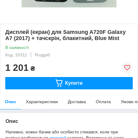
Дисплей (екран) для Samsung A720F Galaxy
A7 (2017) + тачскрін, блакитний, Blue Mist
В наявності
Код: 10311
Роздріб
1 201
₴
Купити
Опис
Характеристики
Доставка
Оплата
Умови п
Опис
Напевно, кожен бачив або особисто стикався, коли при
падінні розбивається
дисплей
гаджета. Видовище та сама