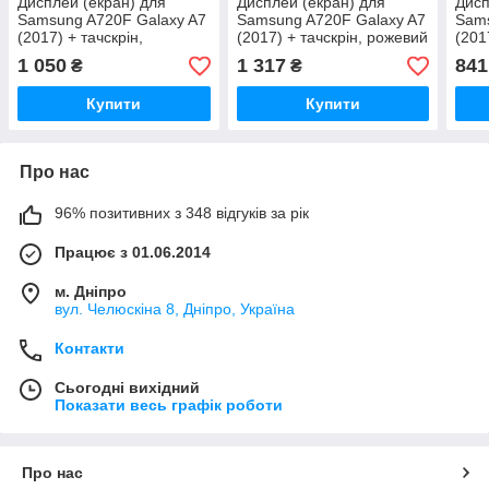
Дисплей (екран) для
Дисплей (екран) для
Дисп
Samsung A720F Galaxy A7
Samsung A720F Galaxy A7
Sams
(2017) + тачскрін,
(2017) + тачскрін, рожевий
(201
блакитний, Blue Mist, TFT,
блак
1 050
1 317
841
₴
₴
Купити
Купити
Про нас
96% позитивних з 348 відгуків за рік
Працює з 01.06.2014
м. Дніпро
вул. Челюскіна 8, Дніпро, Україна
Контакти
Сьогодні вихідний
Показати весь графік роботи
Про нас