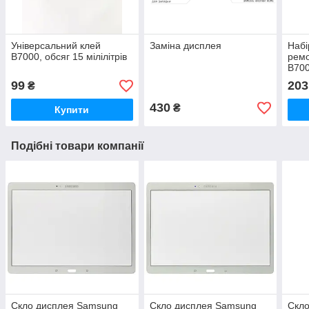
Універсальний клей
Заміна дисплея
Набі
B7000, обсяг 15 мілілітрів
ремо
B700
99
203
₴
430
₴
Купити
Подібні товари компанії
Скло дисплея Samsung
Скло дисплея Samsung
Скл