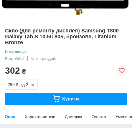
Скло (для ремонту дисплея) Samsung T800
Galaxy Tab S 10.5/T805, бронзове, Titanium
Bronze
В наявності
Код: 9562
Опт і роздріб
302
₴
290 ₴
від 2 шт.
Купити
Опис
Характеристики
Доставка
Оплата
Умови п