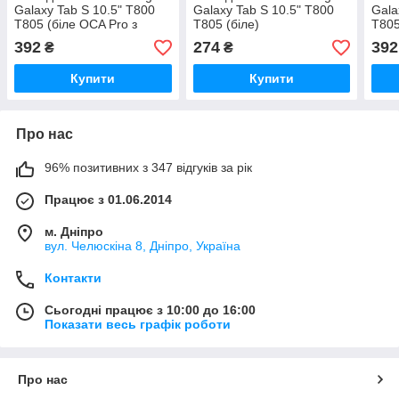
Galaxy Tab S 10.5" T800
Galaxy Tab S 10.5" T800
Gala
T805 (біле OCA Pro з
T805 (біле)
T805
плівкою)
плів
392
274
392
₴
₴
Купити
Купити
Про нас
96% позитивних з 347 відгуків за рік
Працює з 01.06.2014
м. Дніпро
вул. Челюскіна 8, Дніпро, Україна
Контакти
Сьогодні працює з 10:00 до 16:00
Показати весь графік роботи
Про нас