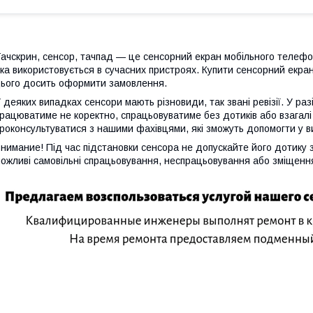
ачскрин, сенсор, тачпад — це сенсорний екран мобільного телеф
ка використовується в сучасних пристроях. Купити сенсорний екран
ього досить оформити замовлення.
 деяких випадках сенсори мають різновиди, так звані ревізії. У ра
рацюватиме не коректно, спрацьовуватиме без дотиків або взагалі
роконсультуватися з нашими фахівцями, які зможуть допомогти у в
нимание! Під час підстановки сенсора не допускайте його дотику
ожливі самовільні спрацьовування, неспрацьовування або зміщення