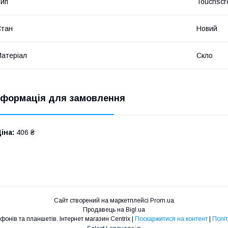
ип
Touchscr
Стан
Новий
атеріал
Скло
нформація для замовлення
іна:
406 ₴
Сайт створений на маркетплейсі
Prom.ua
Продавець на Bigl.ua
Запчастини для телефонів та планшетів. Інтернет магазин Centrix |
Поскаржитися на контент
|
Політ