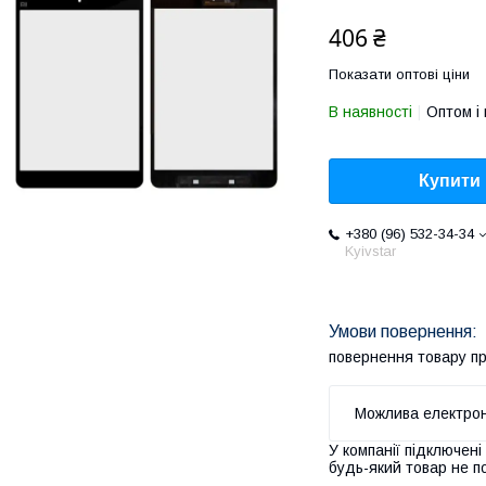
406 ₴
Показати оптові ціни
В наявності
Оптом і 
Купити
+380 (96) 532-34-34
Kyivstar
повернення товару п
У компанії підключені
будь-який товар не п