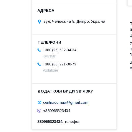
вул. Челюскіна 8, Дніпро, Україна
Т
я
ц
У
п
+380 (96) 532-34-34
п
Kyivstar
В
+380 (66) 991-30-79
м
Vodafone
centrixcomua@gmail.com
+380965323434
380965323434
телефон