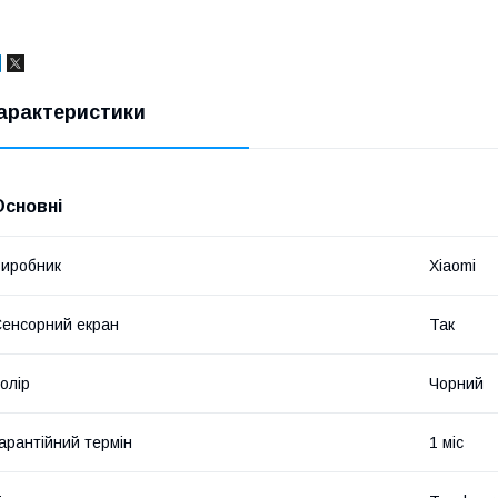
арактеристики
Основні
иробник
Xiaomi
енсорний екран
Так
олір
Чорний
арантійний термін
1 міс