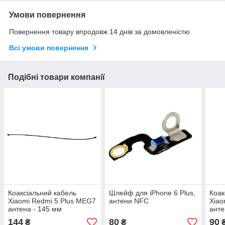
Умови повернення
Повернення товару впродовж 14 днів за домовленістю
Всі умови повернення
Подібні товари компанії
Коаксіальний кабель
Шлейф для iPhone 6 Plus,
Коак
Xiaomi Redmi 5 Plus MEG7
антени NFC
Xiao
антена - 145 мм
анте
144
80
90
₴
₴