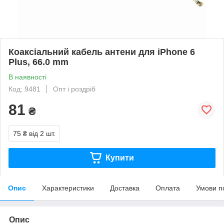
Коаксіальний кабель антени для iPhone 6
Plus, 66.0 mm
В наявності
Код: 9481
Опт і роздріб
81
₴
75 ₴
від 2 шт.
Купити
Опис
Характеристики
Доставка
Оплата
Умови п
Опис