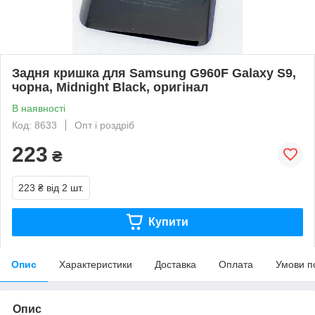
Задня кришка для Samsung G960F Galaxy S9,
чорна, Midnight Black, оригінал
В наявності
Код: 8633
Опт і роздріб
223
₴
223 ₴
від 2 шт.
Купити
Опис
Характеристики
Доставка
Оплата
Умови п
Опис