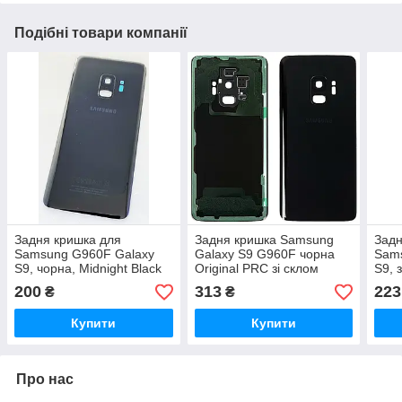
Подібні товари компанії
Задня кришка для
Задня кришка Samsung
Задн
Samsung G960F Galaxy
Galaxy S9 G960F чорна
Sam
S9, чорна, Midnight Black
Original PRC зі склом
S9, 
камери
Gold
200
313
223
₴
₴
Купити
Купити
Про нас