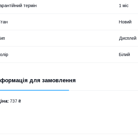
арантійний термін
1 міс
Стан
Новий
ип
Дисплей
олір
Білий
нформація для замовлення
іна:
737 ₴