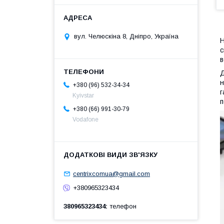
вул. Челюскіна 8, Дніпро, Україна
Н
с
в
Д
н
+380 (96) 532-34-34
г
Kyivstar
п
+380 (66) 991-30-79
Vodafone
centrixcomua@gmail.com
+380965323434
380965323434
телефон