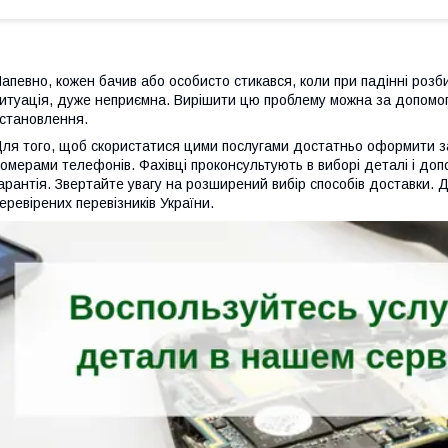
апевно, кожен бачив або особисто стикався, коли при падінні роз
итуація, дуже неприємна. Вирішити цю проблему можна за допомог
становлення.
ля того, щоб скористатися цими послугами достатньо оформити з
омерами телефонів. Фахівці проконсультують в виборі деталі і допо
арантія. Звертайте увагу на розширений вибір способів доставки. Д
еревірених перевізників України.