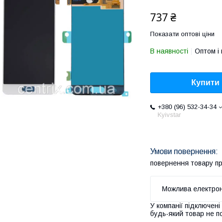
737 ₴
Показати оптові ціни
В наявності
Оптом і 
Купити
+380 (96) 532-34-34
Kyivstar
повернення товару п
У компанії підключені
будь-який товар не п