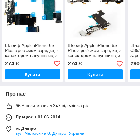
Шлейф Apple iPhone 6S
Шлейф Apple iPhone 6S
Шле
Plus з роз'ємом зарядки, з
Plus з роз'ємом зарядки, з
C35/
конектором навушників, з
конектором навушників, з
заря
мікрофоном (сірий
мікрофоном (білий
наву
274
274
290
₴
₴
оригінал Китай)
оригінал Китай)
ориг
Купити
Купити
Про нас
96% позитивних з 347 відгуків за рік
Працює з 01.06.2014
м. Дніпро
вул. Челюскіна 8, Дніпро, Україна