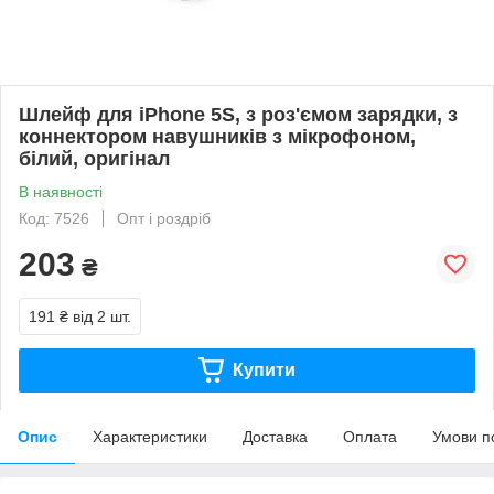
Шлейф для iPhone 5S, з роз'ємом зарядки, з
коннектором навушників з мікрофоном,
білий, оригінал
В наявності
Код: 7526
Опт і роздріб
203
₴
191 ₴
від 2 шт.
Купити
Опис
Характеристики
Доставка
Оплата
Умови п