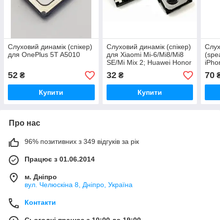
Слуховий динамік (спікер)
Слуховий динамік (спікер)
Слух
для OnePlus 5T A5010
для Xiaomi Mi-6/Mi8/Mi8
(spe
SE/Mi Mix 2; Huawei Honor
iPho
9/P10/P10 Plus/P8 Lite
52
32
70
₴
₴
(2017)/P
Купити
Купити
Про нас
96% позитивних з 349 відгуків за рік
Працює з 01.06.2014
м. Дніпро
вул. Челюскіна 8, Дніпро, Україна
Контакти