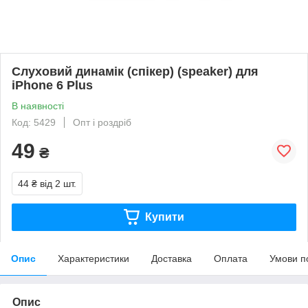
Слуховий динамік (спікер) (speaker) для
iPhone 6 Plus
В наявності
Код: 5429
Опт і роздріб
49
₴
44 ₴
від 2 шт.
Купити
Опис
Характеристики
Доставка
Оплата
Умови п
Опис