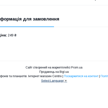
нформація для замовлення
іна:
249 ₴
Сайт створений на маркетплейсі
Prom.ua
Продавець на Bigl.ua
Запчастини для телефонів та планшетів. Інтернет магазин Centrix |
Поскаржитися на контент
|
Політ
Select Language
▼