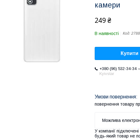
камери
249 ₴
В наявності
Код:
2788
Купити
+380 (96) 532-34-34
Kyivstar
повернення товару п
У компанії підключені
будь-який товар не п