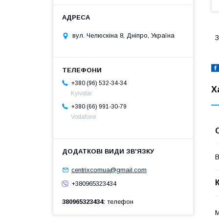
вул. Челюскіна 8, Дніпро, Україна
З
+380 (96) 532-34-34
Х
Kyivstar
+380 (66) 991-30-79
Vodafone
В
centrixcomua@gmail.com
+380965323434
380965323434
телефон
М