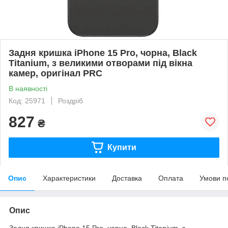
Задня кришка iPhone 15 Pro, чорна, Black
Titanium, з великими отворами під вікна
камер, оригінал PRC
В наявності
Код: 25971
Роздріб
827
₴
Купити
Опис
Характеристики
Доставка
Оплата
Умови п
Опис
Задня кришка iPhone 15 Pro, чорна, Black Titanium, з