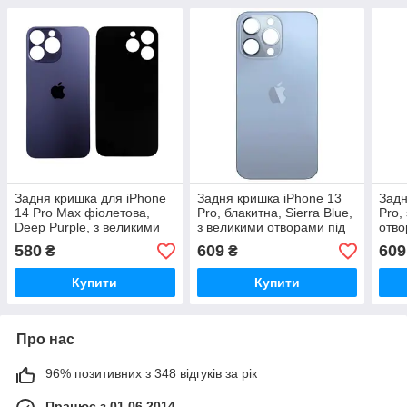
Задня кришка для iPhone
Задня кришка iPhone 13
Задн
14 Pro Max фіолетова,
Pro, блакитна, Sierra Blue,
Pro,
Deep Purple, з великими
з великими отворами під
отво
отворами під вікна камер,
вікна камер, оригінал PRC
ориг
580
609
609
₴
₴
оригінал PRC
Купити
Купити
Про нас
96% позитивних з 348 відгуків за рік
Працює з 01.06.2014