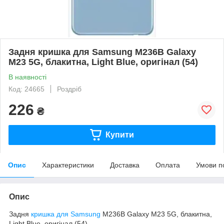
Задня кришка для Samsung M236B Galaxy
M23 5G, блакитна, Light Blue, оригінал (54)
В наявності
Код: 24665
Роздріб
226
₴
Купити
Опис
Характеристики
Доставка
Оплата
Умови п
Опис
Задня
кришка для Samsung
M236B Galaxy M23 5G, блакитна,
Light Blue, оригінал (54)