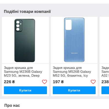
Подібні товари компанії
Задня кришка для
Задня кришка для
Задн
Samsung M236B Galaxy
Samsung M526B Galaxy
Sams
M23 5G, зелена, Deep
M52 5G, блакитна, Icy
A32 
Green, оригінал (54)
Blue, оригінал (54)
Awes
226
197
238
₴
₴
(54)
Купити
Купити
Про нас