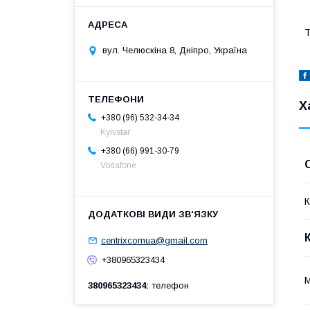
Т
вул. Челюскіна 8, Дніпро, Україна
Х
+380 (96) 532-34-34
Kyivstar
+380 (66) 991-30-79
Vodafone
К
centrixcomua@gmail.com
+380965323434
М
380965323434
телефон