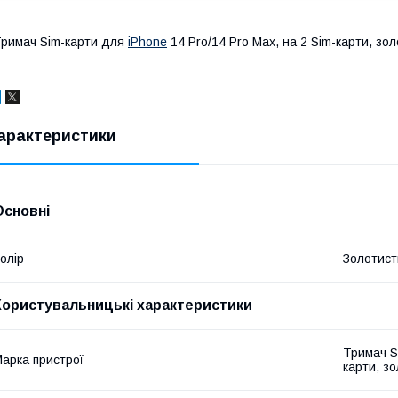
римач Sim-карти для
iPhone
14 Pro/14 Pro Max, на 2 Sim-карти, зо
арактеристики
Основні
олір
Золотист
Користувальницькі характеристики
Тримач S
арка пристрої
карти, з