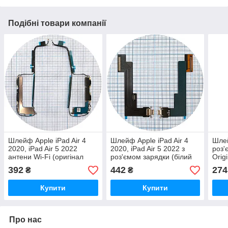
Подібні товари компанії
Шлейф Apple iPad Air 4
Шлейф Apple iPad Air 4
Шлей
2020, iPad Air 5 2022
2020, iPad Air 5 2022 з
роз'
антени Wi-Fi (оригінал
роз'ємом зарядки (білий
Orig
Китай)
версія Wi-Fi)
392
442
274
₴
₴
Купити
Купити
Про нас