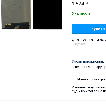
1 574 ₴
В наявності
Купити
+380 (96) 532-34-34
Kyivstar
повернення товару п
У компанії підключені
будь-який товар не п