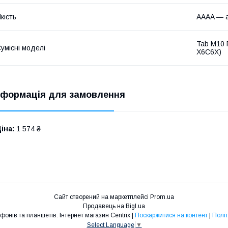
кість
AAAA — а
Tab M10 
умісні моделі
X6C6X)
нформація для замовлення
іна:
1 574 ₴
Сайт створений на маркетплейсі
Prom.ua
Продавець на Bigl.ua
Запчастини для телефонів та планшетів. Інтернет магазин Centrix |
Поскаржитися на контент
|
Політ
Select Language
▼