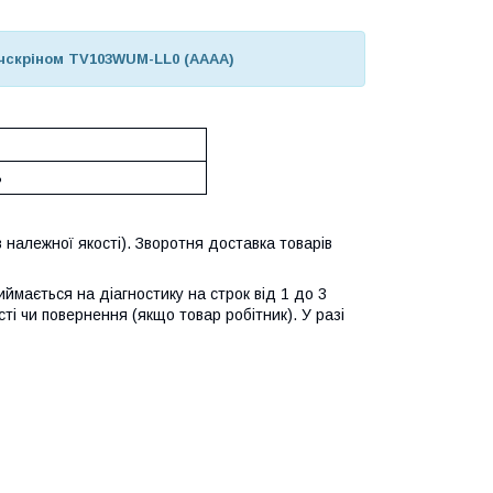
тачскріном TV103WUM-LL0 (AAAA)
ь
 належної якості). Зворотня доставка товарів
ймається на діагностику на строк від 1 до 3
ті чи повернення (якщо товар робітник). У разі