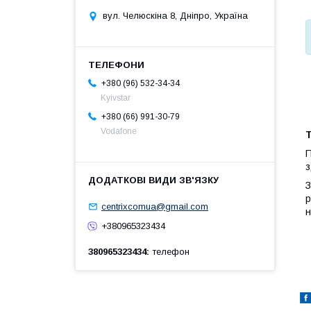
вул. Челюскіна 8, Дніпро, Україна
+380 (96) 532-34-34
Kyivstar
+380 (66) 991-30-79
Vodafone
П
з
З
р
centrixcomua@gmail.com
н
+380965323434
380965323434
телефон