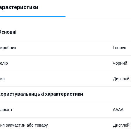
арактеристики
Основні
иробник
Lenovo
олір
Чорний
ип
Дисплей
Користувальницькі характеристики
аріант
AAAA
ип запчастин або товару
Дисплей