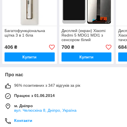
Багатофункціональна
Дисплей (екран) Xiaomi
Дисп
щітка 3 в 1 біла
Redmi 5 MDG1 MDI1 з
Xiao
сенсором білий
тачск
пер
406
700
684
₴
₴
ориг
Купити
Купити
Про нас
96% позитивних з 347 відгуків за рік
Працює з 01.06.2014
м. Дніпро
вул. Челюскіна 8, Дніпро, Україна
Контакти