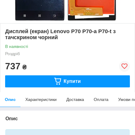
Дисплей (екран) Lenovo P70 P70-a P70-t з
тачскрином чорний
В наявності
Роздріб
737
₴
Купити
Опис
Характеристики
Доставка
Оплата
Умови п
Опис