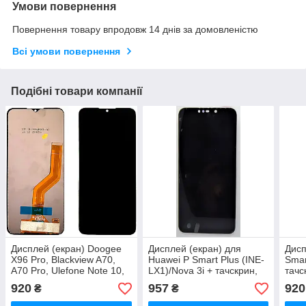
Умови повернення
Повернення товару впродовж 14 днів за домовленістю
Всі умови повернення
Подібні товари компанії
Дисплей (екран) Doogee
Дисплей (екран) для
Дисп
X96 Pro, Blackview A70,
Huawei P Smart Plus (INE-
Smar
A70 Pro, Ulefone Note 10,
LX1)/Nova 3i + тачскрин,
тачс
Note 10P з тачскріном
чорний, оригінал
рам
920
957
920
₴
₴
(AAAA)