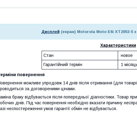
Дисплей
(екран) Motorola Moto E6i XT2053-5
Характеристики
Стан
новое
Гарантійний термін
1 місяц
Терміни повернення
овернення можливе упродовж 14 днів після отримання (для товарів
роводиться за договореними цінами.
аміна браку відбувається після попередньої діагностики. Товар при
обочих днів. Під час повернення необхідно вказати причину неспр
азі неспостереження умов гарантії обмін не відбувається.