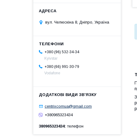
вул. Челюскіна 8, Дніпро, Україна
+380 (96) 532-34-34
Kyivstar
+380 (66) 991-30-79
Vodafone
П
п
З
р
centrixcomua@gmail.com
р
+380965323434
380965323434
телефон