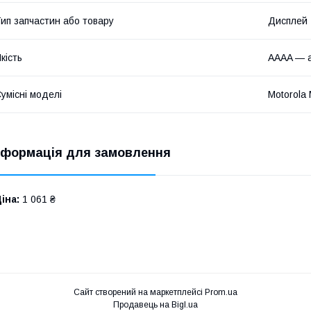
ип запчастин або товару
Дисплей
кість
AAAA — а
умісні моделі
Motorola
нформація для замовлення
іна:
1 061 ₴
Сайт створений на маркетплейсі
Prom.ua
Продавець на Bigl.ua