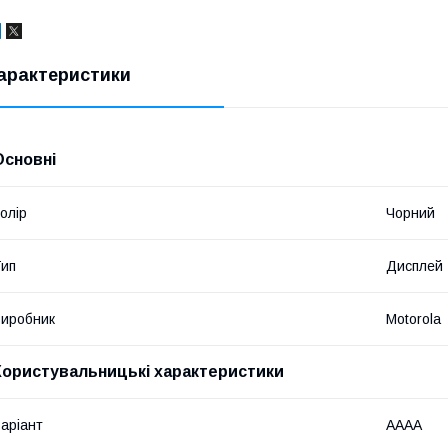
арактеристики
Основні
олір
Чорний
ип
Дисплей
иробник
Motorola
Користувальницькі характеристики
аріант
AAAA