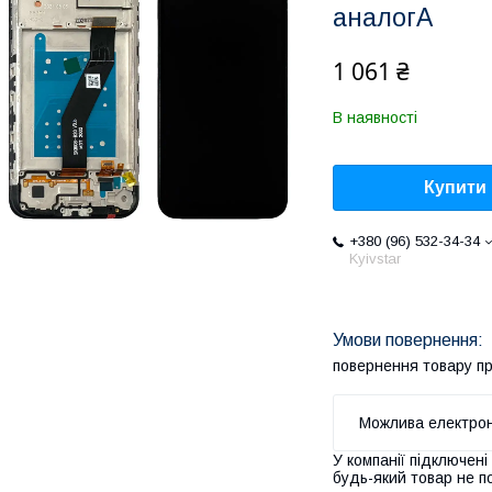
аналогA
1 061 ₴
В наявності
Купити
+380 (96) 532-34-34
Kyivstar
повернення товару п
У компанії підключені
будь-який товар не п