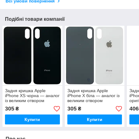
Всі умови повернення
Подібні товари компанії
Задня кришка Apple
Задня кришка Apple
Задн
iPhone XS чорна — аналог
iPhone X біла — аналог із
iPho
із великим отвором
великим отвором
ориг
отво
305
305
406
₴
₴
Купити
Купити
Про нас