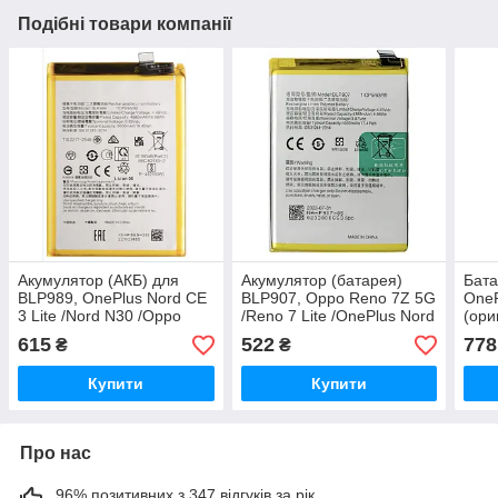
Подібні товари компанії
Акумулятор (АКБ) для
Акумулятор (батарея)
Бата
BLP989, OnePlus Nord CE
BLP907, Oppo Reno 7Z 5G
OneP
3 Lite /Nord N30 /Oppo
/Reno 7 Lite /OnePlus Nord
(ори
A98, 5000mAh, оригінал
N20 5G, 4500mAh,
mAh
615
522
778
₴
₴
PRC
оригінал PRC
Купити
Купити
Про нас
96% позитивних з 347 відгуків за рік