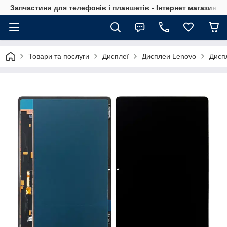
Запчастини для телефонів і планшетів - Інтернет магазин Ce
Товари та послуги
Дисплеї
Дисплеи Lenovo
Диспл