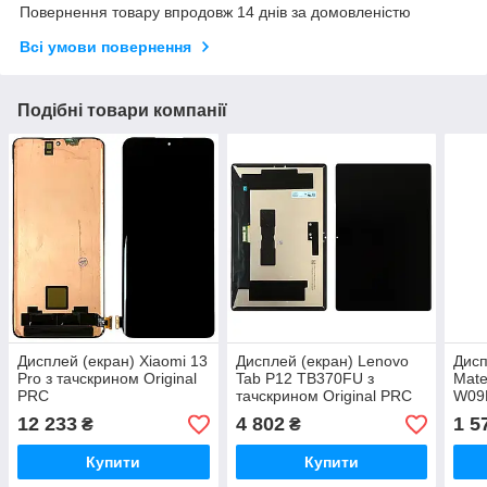
Повернення товару впродовж 14 днів за домовленістю
Всі умови повернення
Подібні товари компанії
Дисплей (екран) Xiaomi 13
Дисплей (екран) Lenovo
Дисп
Pro з тачскрином Original
Tab P12 TB370FU з
Mate
PRC
тачскрином Original PRC
W09D
PRC 
12 233
4 802
1 5
₴
₴
Купити
Купити