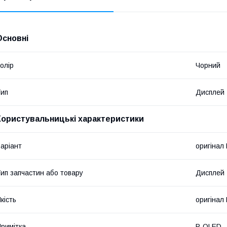
Основні
олір
Чорний
ип
Дисплей
Користувальницькі характеристики
аріант
оригінал
ип запчастин або товару
Дисплей
кість
оригінал
римітка
P-OLED