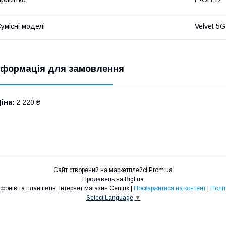
умісні моделі
Velvet 5
нформація для замовлення
іна:
2 220 ₴
Сайт створений на маркетплейсі
Prom.ua
Продавець на Bigl.ua
Запчастини для телефонів та планшетів. Інтернет магазин Centrix |
Поскаржитися на контент
|
Політ
Select Language
▼