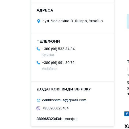
вул. Челюскіна 8, Дніпро, Україна
+380 (96) 532-34-34
Kyivstar
+380 (66) 991-30-79
Vodafone
П
з
З
р
н
centrixcomua@gmail.com
+380965323434
380965323434
телефон
Х