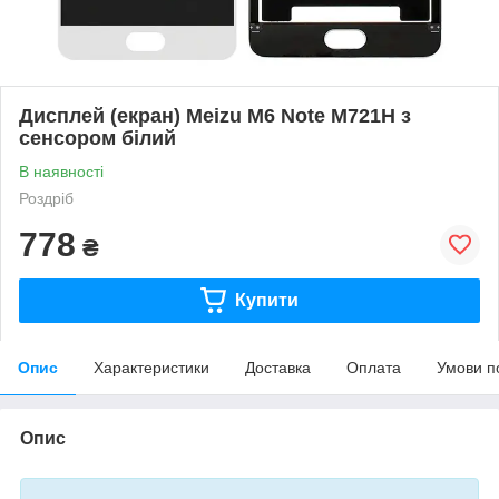
Дисплей (екран) Meizu M6 Note M721H з
сенсором білий
В наявності
Роздріб
778
₴
Купити
Опис
Характеристики
Доставка
Оплата
Умови п
Опис