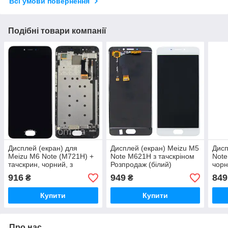
Всі умови повернення
Подібні товари компанії
Дисплей (екран) для
Дисплей (екран) Meizu M5
Дисп
Meizu M6 Note (M721H) +
Note M621H з тачскріном
Note
тачскрин, чорний, з
Розпродаж (білий)
чор
передньою панеллю
916
949
849
₴
₴
Купити
Купити
Про нас