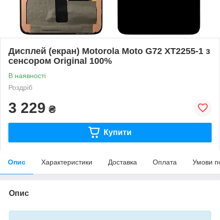
Дисплей (екран) Motorola Moto G72 XT2255-1 з
сенсором Original 100%
В наявності
Роздріб
3 229
₴
Купити
Опис
Характеристики
Доставка
Оплата
Умови п
Опис