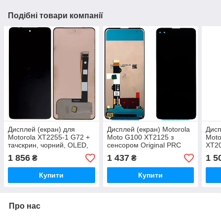
Подібні товари компанії
Дисплей (екран) для
Дисплей (екран) Motorola
Дисп
Motorola XT2255-1 G72 +
Moto G100 XT2125 з
Moto
тачскрин, чорний, OLED,
сенсором Original PRC
XT20
оригінал (54) переклеєне
Orig
1 856
1 437
1 5
₴
₴
скло
Купити
Купити
Про нас