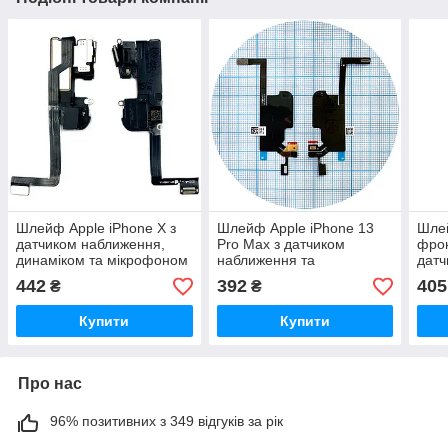
Шлейф Apple iPhone X з
Шлейф Apple iPhone 13
Шлей
датчиком наближення,
Pro Max з датчиком
фро
динаміком та мікрофоном
наближення та
датч
(оригінал Китай)
мікрофоном (оригінал
(ори
442
392
405
₴
₴
100%)
Купити
Купити
Про нас
96% позитивних з 349 відгуків за рік