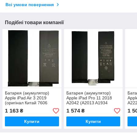
Всі умови повернення
Подібні товари компанії
Батарея (акумулятор)
Батарея (акумулятор)
Бата
Apple iPad Air 3 2019
Apple iPad Pro 11 2018
Appl
(оригінал Китай 7606
A2042 (A2013 A1934
A222
mAh)
A1980 A1979) (оригінал
A223
1 163
1 574
1 5
₴
₴
Китай 7812 mAh)
Кита
Купити
Купити