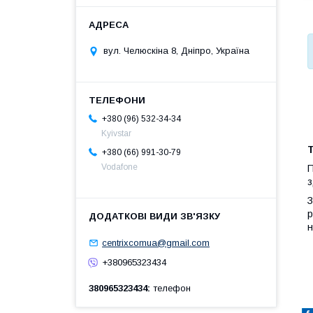
вул. Челюскіна 8, Дніпро, Україна
+380 (96) 532-34-34
Kyivstar
+380 (66) 991-30-79
Vodafone
П
з
З
р
н
centrixcomua@gmail.com
+380965323434
380965323434
телефон