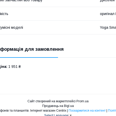
кість
оригінал
умісні моделі
Yoga Sma
нформація для замовлення
іна:
1 951 ₴
Сайт створений на маркетплейсі
Prom.ua
Продавець на Bigl.ua
Запчастини для телефонів та планшетів. Інтернет магазин Centrix |
Поскаржитися на контент
|
Політ
Select Language
▼