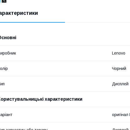
арактеристики
Основні
иробник
Lenovo
олір
Чорний
ип
Дисплей
Користувальницькі характеристики
аріант
оригінал
ип запчастин або товару
Дисплей