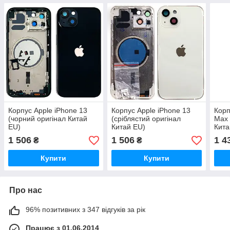
Корпус Apple iPhone 13
Корпус Apple iPhone 13
Корп
(чорний оригінал Китай
(сріблястий оригінал
Max 
EU)
Китай EU)
Кита
1 506
1 506
1 4
₴
₴
Купити
Купити
Про нас
96% позитивних з 347 відгуків за рік
Працює з 01.06.2014