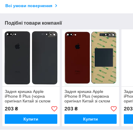
Всі умови повернення
Подібні товари компанії
Задня кришка Apple
Задня кришка Apple
Задн
iPhone 8 Plus (чорна
iPhone 8 Plus (червона
iPho
оригінал Китай зі склом
оригінал Китай зі склом
ориг
камери)
камери)
каме
203
203
203
₴
₴
Купити
Купити