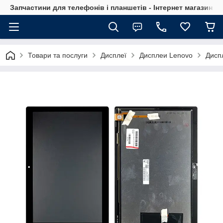
Запчастини для телефонів і планшетів - Інтернет магазин Ce
Товари та послуги
Дисплеї
Дисплеи Lenovo
Дисп