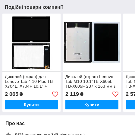
Подібні товари компанії
Дисплей (екран) для
Дисплей (екран) Lenovo
Дисп
Lenovo Tab 4 10 Plus TB-
Tab M10 10.1"TB-X605L
Tab 
X704L, X704F 10.1" +
TB-X605F 237 х 163 мм з
TB-X
тачскрін, колір чорний,
тачскріном (білий оригінал
тачс
2 065
2 119
2 5
₴
₴
оригінал Китай
Китай)
ориг
Купити
Купити
Про нас
96% позитивних з 348 відгуків за рік