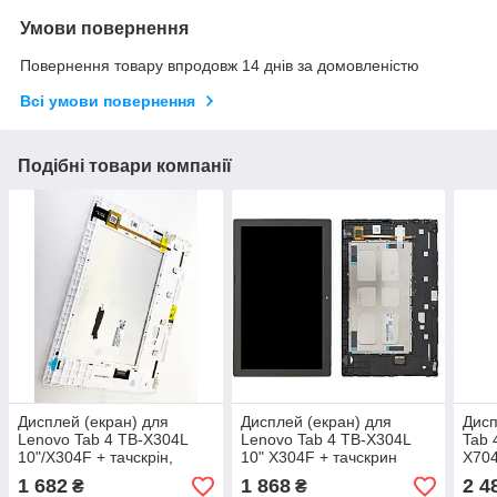
Умови повернення
Повернення товару впродовж 14 днів за домовленістю
Всі умови повернення
Подібні товари компанії
Дисплей (екран) для
Дисплей (екран) для
Дисп
Lenovo Tab 4 TB-X304L
Lenovo Tab 4 TB-X304L
Tab 
10"/X304F + тачскрін,
10" X304F + тачскрин
X704
білий, з передньою
(чорний оригінал Китай із
(чор
1 682
1 868
2 4
₴
₴
панеллю
передньою панеллю)