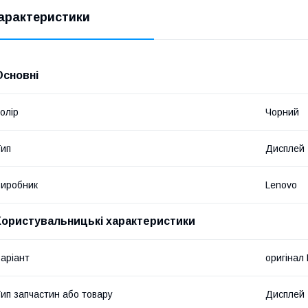
арактеристики
Основні
олір
Чорний
ип
Дисплей
иробник
Lenovo
Користувальницькі характеристики
аріант
оригінал
ип запчастин або товару
Дисплей