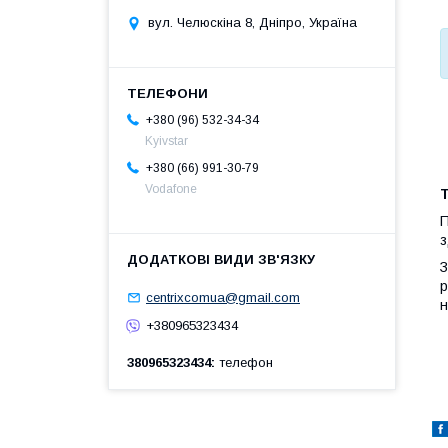
вул. Челюскіна 8, Дніпро, Україна
+380 (96) 532-34-34
Kyivstar
+380 (66) 991-30-79
Vodafone
П
з
З
р
centrixcomua@gmail.com
н
+380965323434
380965323434
телефон