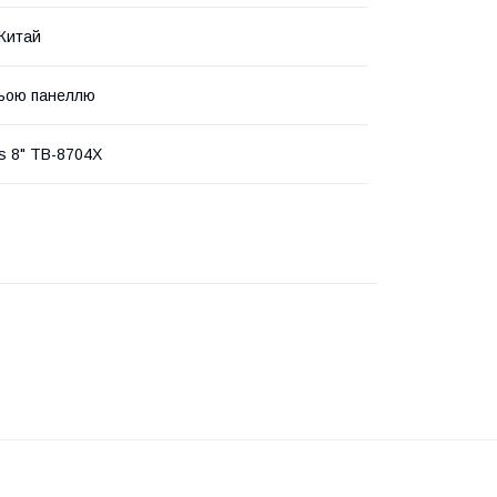
 Китай
ньою панеллю
us 8" TB-8704X