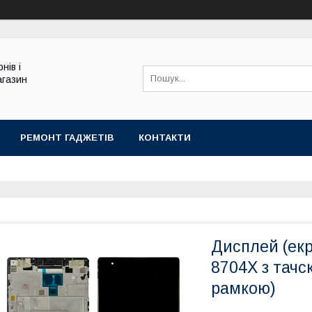
нів і
агазин
РЕМОНТ ГАДЖЕТІВ
КОНТАКТИ
Дисплей (екр
8704X з тачс
рамкою)