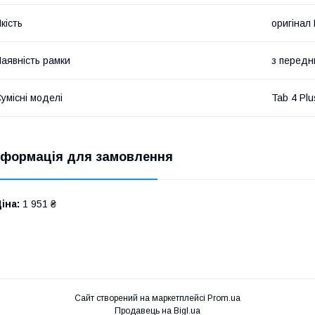
кість
оригінал
аявність рамки
з перед
умісні моделі
Tab 4 Pl
нформація для замовлення
іна:
1 951 ₴
Сайт створений на маркетплейсі
Prom.ua
Продавець на Bigl.ua