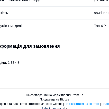
кість
оригінал
умісні моделі
Tab 4 Pl
нформація для замовлення
іна:
1 884 ₴
Сайт створений на маркетплейсі
Prom.ua
Продавець на Bigl.ua
Запчастини для телефонів та планшетів. Інтернет магазин Centrix |
Поскаржитися на контент
|
Політ
Select Language
▼