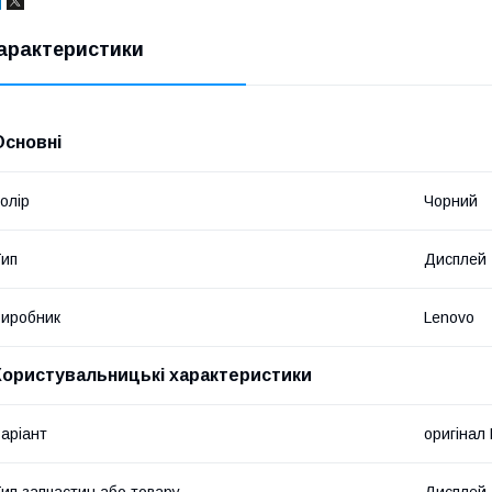
арактеристики
Основні
олір
Чорний
ип
Дисплей
иробник
Lenovo
Користувальницькі характеристики
аріант
оригінал
ип запчастин або товару
Дисплей