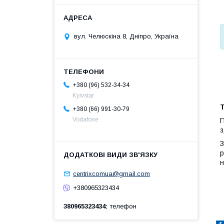
вул. Челюскіна 8, Дніпро, Україна
+380 (96) 532-34-34
Kyivstar
+380 (66) 991-30-79
Vodafone
П
з
З
р
н
centrixcomua@gmail.com
+380965323434
380965323434
телефон