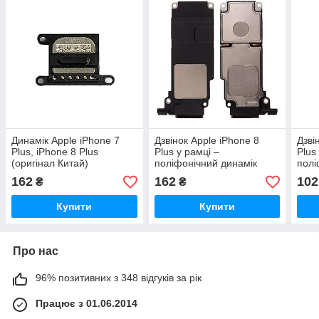
Динамік Apple iPhone 7
Дзвінок Apple iPhone 8
Дзві
Plus, iPhone 8 Plus
Plus у рамці –
Plus
(оригінал Китай)
поліфонічний динамік
полі
(оригінал Китай)
(ори
162
162
102
₴
₴
Купити
Купити
Про нас
96% позитивних з 348 відгуків за рік
Працює з 01.06.2014