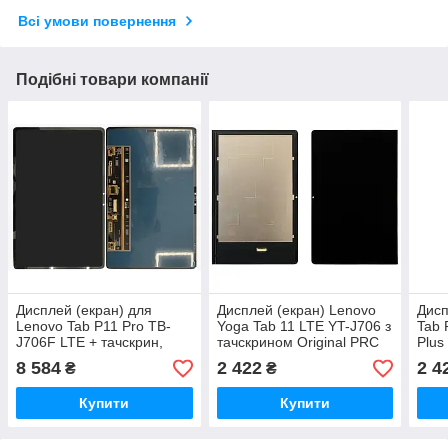
Всі умови повернення
Подібні товари компанії
Дисплей (екран) для
Дисплей (екран) Lenovo
Дисп
Lenovo Tab P11 Pro TB-
Yoga Tab 11 LTE YT-J706 з
Tab 
J706F LTE + тачскрин,
тачскрином Original PRC
Plus
чорний, OLED, оригінал
(ори
8 584
2 422
2 4
₴
₴
(545)
Купити
Купити