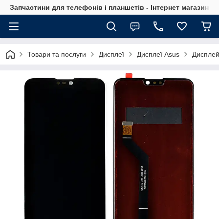
Запчастини для телефонів і планшетів - Інтернет магазин Ce
Товари та послуги
Дисплеї
Дисплеї Asus
Дисплей