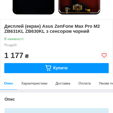
Дисплей (екран) Asus ZenFone Max Pro M2
ZB631KL ZB630KL з сенсором чорний
В наявності
Роздріб
1 177
₴
Купити
Опис
Характеристики
Доставка
Оплата
Умови п
Опис