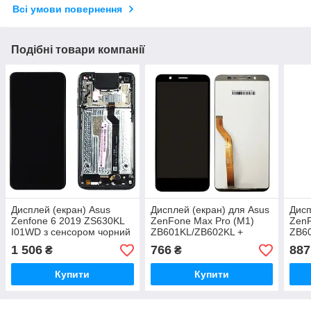
Всі умови повернення
Подібні товари компанії
Дисплей (екран) Asus
Дисплей (екран) для Asus
Дисп
Zenfone 6 2019 ZS630KL
ZenFone Max Pro (M1)
ZenF
I01WD з сенсором чорний
ZB601KL/ZB602KL +
ZB6
Original 100% з
тачскрін, чорний, оригінал
тачс
1 506
766
887
₴
₴
передньою панеллю
пер
Купити
Купити