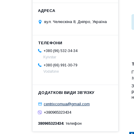
вул. Челюскіна 8, Дніпро, Україна
+380 (96) 532-34-34
Kyivstar
+380 (66) 991-30-79
Vodafone
П
з
З
р
н
centrixcomua@gmail.com
+380965323434
380965323434
телефон