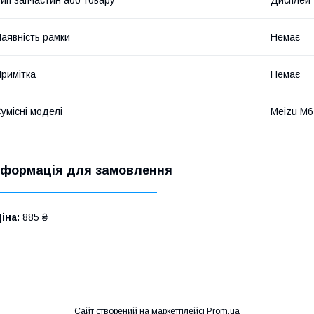
аявність рамки
Немає
римітка
Немає
умісні моделі
Meizu M
нформація для замовлення
іна:
885 ₴
Сайт створений на маркетплейсі
Prom.ua