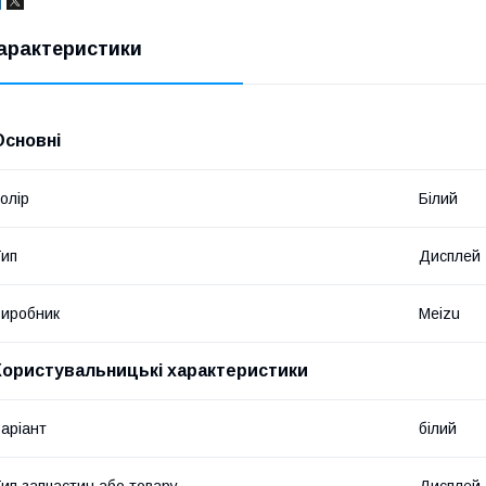
арактеристики
Основні
олір
Білий
ип
Дисплей
иробник
Meizu
Користувальницькі характеристики
аріант
білий
ип запчастин або товару
Дисплей