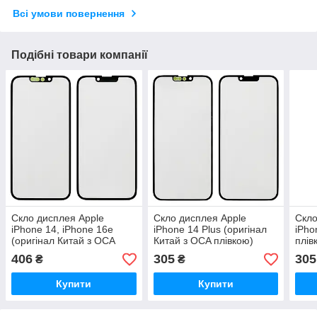
Всі умови повернення
Подібні товари компанії
Скло дисплея Apple
Скло дисплея Apple
Скло
iPhone 14, iPhone 16e
iPhone 14 Plus (оригінал
iPho
(оригінал Китай з OCA
Китай з OCA плівкою)
плів
плівкою)
406
305
305
₴
₴
Купити
Купити