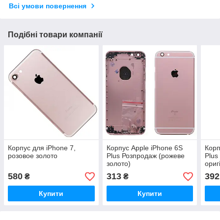
Всі умови повернення
Подібні товари компанії
Корпус для iPhone 7,
Корпус Apple iPhone 6S
Корп
розовое золото
Plus Розпродаж (рожеве
Plus
золото)
ориг
580
313
392
₴
₴
Купити
Купити