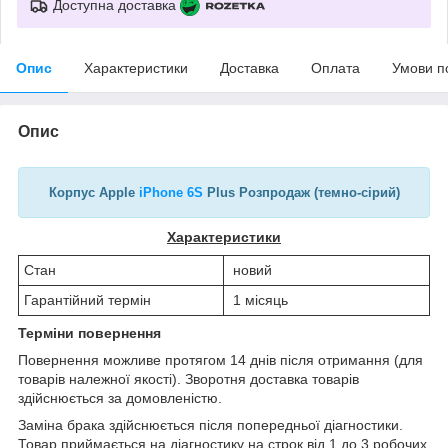
Доступна доставка
Опис
Характеристики
Доставка
Оплата
Умови п
Опис
Корпус Apple
iPhone 6S
Plus Розпродаж (темно-сірий)
Характеристики
Стан
новий
Гарантійний термін
1 місяць
Терміни повернення
Повернення можливе протягом 14 днів після отримання (для
товарів належної якості). Зворотня доставка товарів
здійснюється за домовленістю.
Заміна брака здійснюється після попередньої діагностики.
Товар приймається на діагностику на строк від 1 до 3 робочих