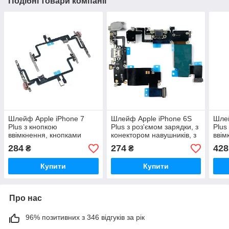
Подібні товари компанії
Шлейф Apple iPhone 7
Шлейф Apple iPhone 6S
Шлей
Plus з кнопкою
Plus з роз'ємом зарядки, з
Plus
ввімкнення, кнопками
конектором навушників, з
ввім
гучності, спалахом та
мікрофоном (сірий
мікр
284
274
428
₴
₴
мікрофоном (оригінал
оригінал Китай)
Кита
Китай)
Купити
Купити
Про нас
96% позитивних з 346 відгуків за рік