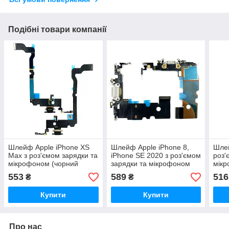
Подібні товари компанії
Шлейф Apple iPhone XS
Шлейф Apple iPhone 8,
Шлей
Max з роз'ємом зарядки та
iPhone SE 2020 з роз'ємом
роз'
мікрофоном (чорний
зарядки та мікрофоном
мікр
оригінал Китай)
білий Original PRC
ориг
553
589
516
₴
₴
Купити
Купити
Про нас