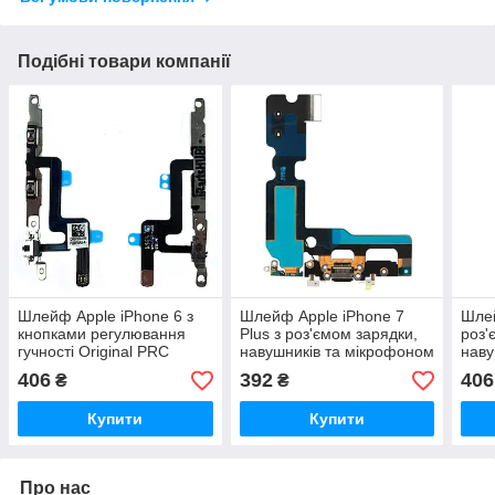
Подібні товари компанії
Шлейф Apple iPhone 6 з
Шлейф Apple iPhone 7
Шлей
кнопками регулювання
Plus з роз'ємом зарядки,
роз'
гучності Original PRC
навушників та мікрофоном
наву
чорний Original PRC
сіри
406
392
406
₴
₴
Купити
Купити
Про нас