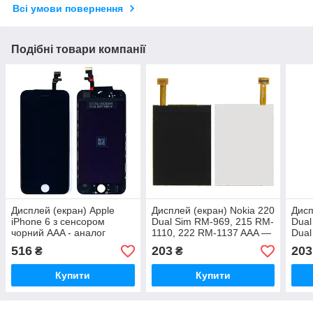
Всі умови повернення
Подібні товари компанії
Дисплей (екран) Apple
Дисплей (екран) Nokia 220
Дисп
iPhone 6 з сенсором
Dual Sim RM-969, 215 RM-
Dual
чорний AAA - аналог
1110, 222 RM-1137 AAA —
Dual
аналог
анал
516
203
203
₴
₴
Купити
Купити