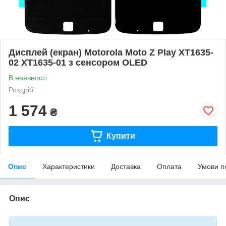
Дисплей (екран) Motorola Moto Z Play XT1635-
02 XT1635-01 з сенсором OLED
В наявності
Роздріб
1 574
₴
Купити
Опис
Характеристики
Доставка
Оплата
Умови п
Опис