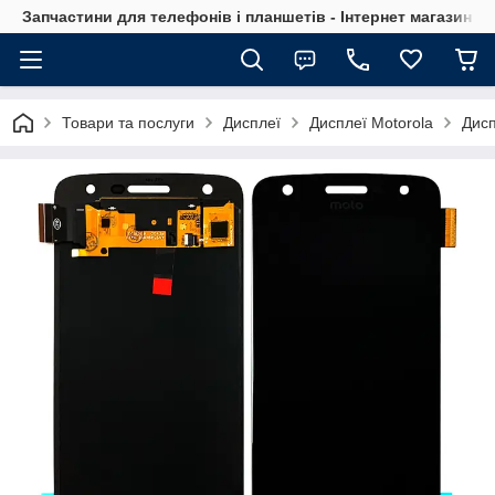
Запчастини для телефонів і планшетів - Інтернет магазин Ce
Товари та послуги
Дисплеї
Дисплеї Motorola
Дисп