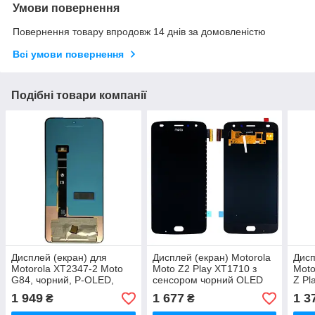
Умови повернення
Повернення товару впродовж 14 днів за домовленістю
Всі умови повернення
Подібні товари компанії
Дисплей (екран) для
Дисплей (екран) Motorola
Дисп
Motorola XT2347-2 Moto
Moto Z2 Play XT1710 з
Moto
G84, чорний, P-OLED,
сенсором чорний OLED
Z Pl
оригінал PRC
чорн
1 949
1 677
1 3
₴
₴